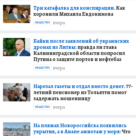
Три катафалка для конспирации.
Как
хоронили Михаила Евдокимова
вчера
ОБЩЕСТВО
Байки после заявлений об украинских
дронах из Литвы:
правда ли глава
Калининградской области попросил
Путина о защите портов и нефтебаз
вчера
ОБЩЕСТВО
Нарезал газеты и отдал вместо денег.
77-
летний пенсионер из Тольятти помог
задержать мошенницу
вчера
ОБЩЕСТВО
На пляжах Новороссийска появились
укрытия, а в Анапе ажиотаж у моря:
Что