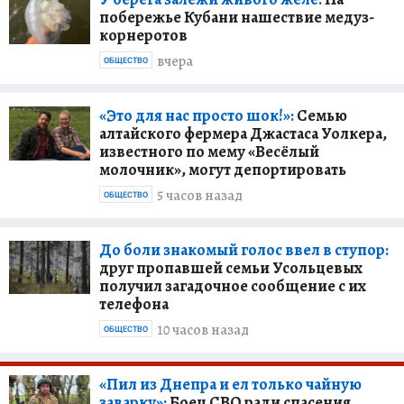
побережье Кубани нашествие медуз-
корнеротов
вчера
ОБЩЕСТВО
«Это для нас просто шок!»:
Семью
алтайского фермера Джастаса Уолкера,
известного по мему «Весёлый
молочник», могут депортировать
5 часов назад
ОБЩЕСТВО
До боли знакомый голос ввел в ступор:
друг пропавшей семьи Усольцевых
получил загадочное сообщение с их
телефона
10 часов назад
ОБЩЕСТВО
«Пил из Днепра и ел только чайную
заварку»:
Боец СВО ради спасения