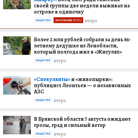
своей группы две недели выживал на
острове в одиночку
вчера
ОБЩЕСТВО
ЭКСКЛЮЗИВ KP.RU
Более 2 млн рублей собрали за день 86-
летнему дедушке из Ленобласти,
который полгода жил в «Жигулях»
вчера
ОБЩЕСТВО
«Спекулянты»
и «живопырки»:
публицист Леонтьев — о независимых
АЗС
вчера
ОБЩЕСТВО
В Брянской области 7 августа ожидают
грозы, град и сильный ветер
вчера
ОБЩЕСТВО