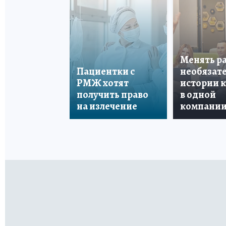
Менять р
Пациентки с
необязате
РМЖ хотят
истории 
получить право
в одной
на излечение
компани