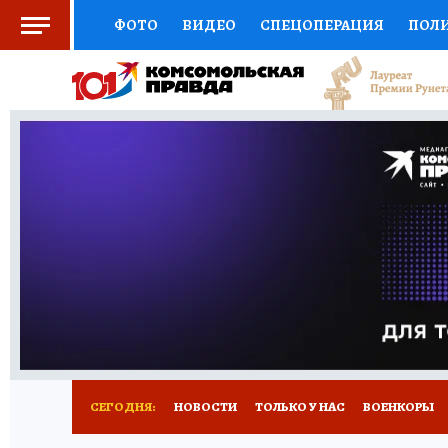
ФОТО
ВИДЕО
СПЕЦОПЕРАЦИЯ
ПОЛ
СОЦПОДДЕРЖКА
НАУКА
СПОРТ
КО
ВЫБОР ЭКСПЕРТОВ
ДОКТОР
ФИНАНС
КНИЖНАЯ ПОЛКА
ПРОГНОЗЫ НА СПОРТ
ПРЕСС-ЦЕНТР
НЕДВИЖИМОСТЬ
ТЕЛЕ
РАДИО КП
РЕКЛАМА
ТЕСТЫ
НОВОЕ 
СЕГОДНЯ:
НОВОСТИ
ТОЛЬКО У НАС
ВОЕНКОРЫ