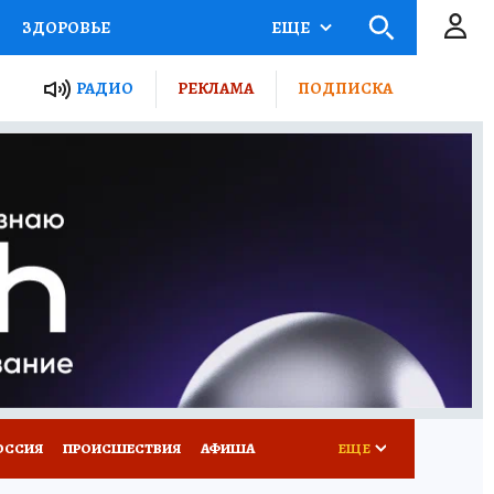
ЗДОРОВЬЕ
ЕЩЕ
ТЫ РОССИИ
РАДИО
РЕКЛАМА
ПОДПИСКА
КРЕТЫ
ПУТЕВОДИТЕЛЬ
 ЖЕЛЕЗА
ТУРИЗМ
Д ПОТРЕБИТЕЛЯ
ВСЕ О КП
ОССИЯ
ПРОИСШЕСТВИЯ
АФИША
ЕЩЕ