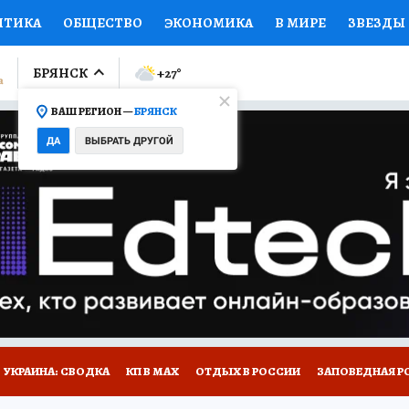
ИТИКА
ОБЩЕСТВО
ЭКОНОМИКА
В МИРЕ
ЗВЕЗДЫ
ЛУМНИСТЫ
ПРОИСШЕСТВИЯ
НАЦИОНАЛЬНЫЕ ПРОЕК
БРЯНСК
+27
°
ВАШ РЕГИОН —
БРЯНСК
Ы
ОТКРЫВАЕМ МИР
Я ЗНАЮ
СЕМЬЯ
ЖЕНСКИЕ СЕ
ДА
ВЫБРАТЬ ДРУГОЙ
ПРОМОКОДЫ
СЕРИАЛЫ
СПЕЦПРОЕКТЫ
ДЕФИЦИТ
ВИЗОР
КОЛЛЕКЦИИ
КОНКУРСЫ
РАБОТА У НАС
ГИ
НА САЙТЕ
УКРАИНА: СВОДКА
КП В МАХ
ОТДЫХ В РОССИИ
ЗАПОВЕДНАЯ Р