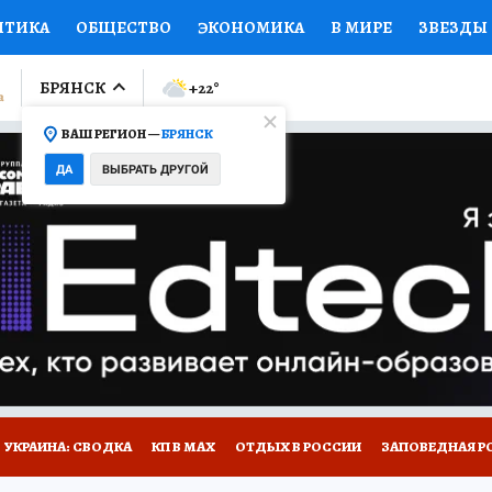
ИТИКА
ОБЩЕСТВО
ЭКОНОМИКА
В МИРЕ
ЗВЕЗДЫ
ЛУМНИСТЫ
ПРОИСШЕСТВИЯ
НАЦИОНАЛЬНЫЕ ПРОЕК
БРЯНСК
+22
°
ВАШ РЕГИОН —
БРЯНСК
Ы
ОТКРЫВАЕМ МИР
Я ЗНАЮ
СЕМЬЯ
ЖЕНСКИЕ СЕ
ДА
ВЫБРАТЬ ДРУГОЙ
ПРОМОКОДЫ
СЕРИАЛЫ
СПЕЦПРОЕКТЫ
ДЕФИЦИТ
ВИЗОР
КОЛЛЕКЦИИ
КОНКУРСЫ
РАБОТА У НАС
ГИ
НА САЙТЕ
УКРАИНА: СВОДКА
КП В МАХ
ОТДЫХ В РОССИИ
ЗАПОВЕДНАЯ Р