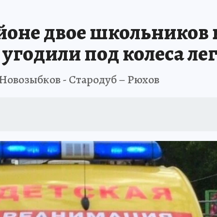
йоне двое школьников 
 угодили под колеса л
Новозыбков - Стародуб – Рюхов