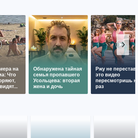
мера на
Обнаружена тайная
Ржу не перестава
а: Что
семья пропавшего
это видео
оряют,
Усольцева: вторая
пересмотришь н
видят...
жена и дочь
раз