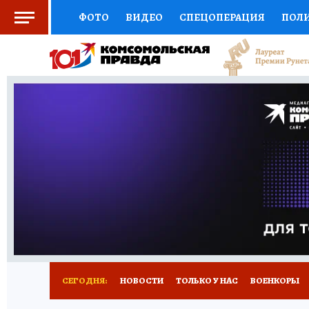
ФОТО
ВИДЕО
СПЕЦОПЕРАЦИЯ
ПОЛ
СОЦПОДДЕРЖКА
НАУКА
СПОРТ
КО
ВЫБОР ЭКСПЕРТОВ
ДОКТОР
ФИНАНС
КНИЖНАЯ ПОЛКА
ПРОГНОЗЫ НА СПОРТ
ПРЕСС-ЦЕНТР
НЕДВИЖИМОСТЬ
ТЕЛЕ
РАДИО КП
РЕКЛАМА
ТЕСТЫ
НОВОЕ 
СЕГОДНЯ:
НОВОСТИ
ТОЛЬКО У НАС
ВОЕНКОРЫ