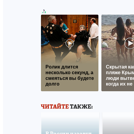
Ролик длится
Скрытая ка
несколько секунд, а
пляже Крым
смеяться вы будете
люди вытв
долго
когда их не 
ЧИТАЙТЕ
ТАКЖЕ:
В России назовут