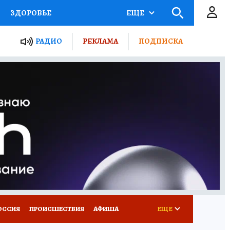
ЗДОРОВЬЕ
ЕЩЕ
ТЫ РОССИИ
РАДИО
РЕКЛАМА
ПОДПИСКА
КРЕТЫ
ПУТЕВОДИТЕЛЬ
 ЖЕЛЕЗА
ТУРИЗМ
Д ПОТРЕБИТЕЛЯ
ВСЕ О КП
ОССИЯ
ПРОИСШЕСТВИЯ
АФИША
ЕЩЕ