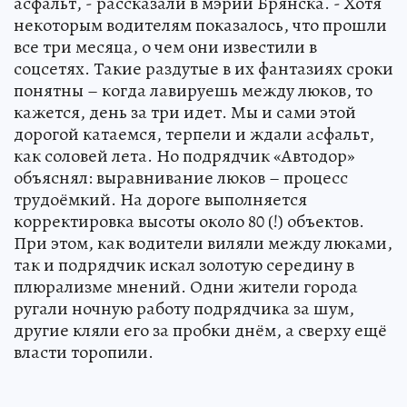
асфальт, - рассказали в мэрии Брянска. - Хотя
некоторым водителям показалось, что прошли
все три месяца, о чем они известили в
соцсетях. Такие раздутые в их фантазиях сроки
понятны – когда лавируешь между люков, то
кажется, день за три идет. Мы и сами этой
дорогой катаемся, терпели и ждали асфальт,
как соловей лета. Но подрядчик «Автодор»
объяснял: выравнивание люков – процесс
трудоёмкий. На дороге выполняется
корректировка высоты около 80 (!) объектов.
При этом, как водители виляли между люками,
так и подрядчик искал золотую середину в
плюрализме мнений. Одни жители города
ругали ночную работу подрядчика за шум,
другие кляли его за пробки днём, а сверху ещё
власти торопили.