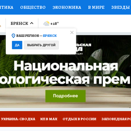
ИТИКА
ОБЩЕСТВО
ЭКОНОМИКА
В МИРЕ
ЗВЕЗДЫ
ЛУМНИСТЫ
ПРОИСШЕСТВИЯ
НАЦИОНАЛЬНЫЕ ПРОЕК
БРЯНСК
+28
°
ВАШ РЕГИОН —
БРЯНСК
Ы
ОТКРЫВАЕМ МИР
Я ЗНАЮ
СЕМЬЯ
ЖЕНСКИЕ СЕ
ДА
ВЫБРАТЬ ДРУГОЙ
ПРОМОКОДЫ
СЕРИАЛЫ
СПЕЦПРОЕКТЫ
ДЕФИЦИТ
ВИЗОР
КОЛЛЕКЦИИ
КОНКУРСЫ
РАБОТА У НАС
ГИ
НА САЙТЕ
УКРАИНА: СВОДКА
КП В МАХ
ОТДЫХ В РОССИИ
ЗАПОВЕДНАЯ Р