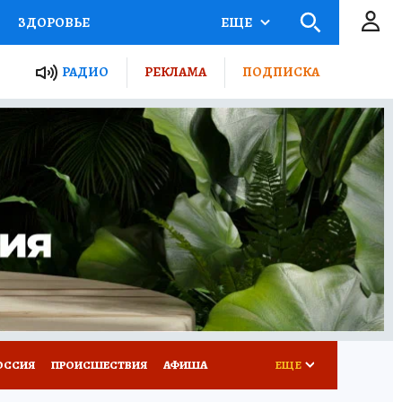
ЗДОРОВЬЕ
ЕЩЕ
ТЫ РОССИИ
РАДИО
РЕКЛАМА
ПОДПИСКА
КРЕТЫ
ПУТЕВОДИТЕЛЬ
 ЖЕЛЕЗА
ТУРИЗМ
Д ПОТРЕБИТЕЛЯ
ВСЕ О КП
ОССИЯ
ПРОИСШЕСТВИЯ
АФИША
ЕЩЕ