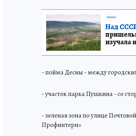
НАУКА
Над СССР
пришельце
изучала 
- пойма Десны - между городски
- участок парка Пушкина - со с
- зеленая зона по улице Почтово
Профинтерн»