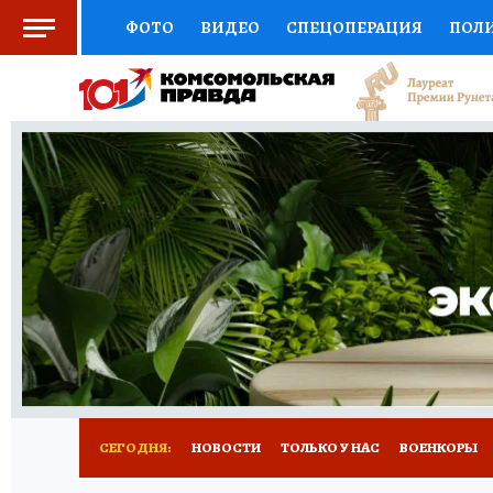
ФОТО
ВИДЕО
СПЕЦОПЕРАЦИЯ
ПОЛ
СОЦПОДДЕРЖКА
НАУКА
СПОРТ
КО
ВЫБОР ЭКСПЕРТОВ
ДОКТОР
ФИНАНС
КНИЖНАЯ ПОЛКА
ПРОГНОЗЫ НА СПОРТ
ПРЕСС-ЦЕНТР
НЕДВИЖИМОСТЬ
ТЕЛЕ
РАДИО КП
РЕКЛАМА
ТЕСТЫ
НОВОЕ 
СЕГОДНЯ:
НОВОСТИ
ТОЛЬКО У НАС
ВОЕНКОРЫ