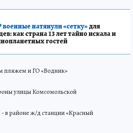
 военные натянули «сетку»
для
в: как страна 13 лет тайно искала и
инопланетных гостей
м пляжем и ГО «Водник»
тороны улицы Комсомольской
й - в районе ж/д станции «Красный