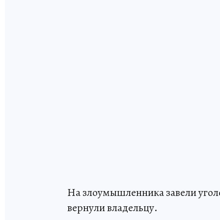
На злоумышленника завели уголо
вернули владельцу.