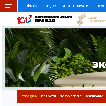
ФОТО
ВИДЕО
СПЕЦОПЕРАЦИЯ
ПОЛ
СОЦПОДДЕРЖКА
НАУКА
СПОРТ
КО
ВЫБОР ЭКСПЕРТОВ
ДОКТОР
ФИНАНС
КНИЖНАЯ ПОЛКА
ПРОГНОЗЫ НА СПОРТ
ПРЕСС-ЦЕНТР
НЕДВИЖИМОСТЬ
ТЕЛЕ
РАДИО КП
РЕКЛАМА
ТЕСТЫ
НОВОЕ 
СЕГОДНЯ:
НОВОСТИ
ТОЛЬКО У НАС
ВОЕНКОРЫ