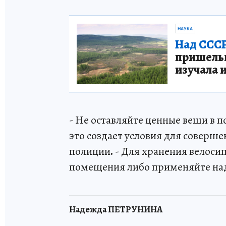
НАУКА
Над СССР
пришельце
изучала 
- Не оставляйте ценные вещи в 
это создает условия для соверш
полиции
.
- Для хранения велоси
помещения либо применяйте над
Надежда ПЕТРУНИНА