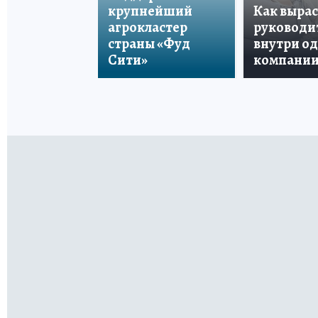
крупнейший
Как вырас
агрокластер
руководи
страны «Фуд
внутри о
Сити»
компани