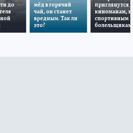
ти до
мёд в горячий
приглянутся 
теля
чай, он станет
киноманам, и
дной
вредным. Так ли
спортивным
и
это?
болельщикам