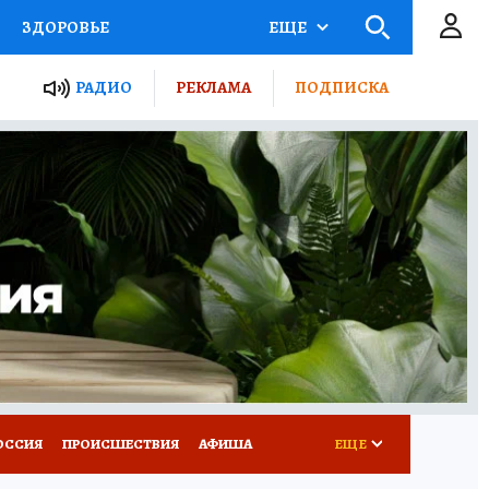
ЗДОРОВЬЕ
ЕЩЕ
ТЫ РОССИИ
РАДИО
РЕКЛАМА
ПОДПИСКА
КРЕТЫ
ПУТЕВОДИТЕЛЬ
 ЖЕЛЕЗА
ТУРИЗМ
Д ПОТРЕБИТЕЛЯ
ВСЕ О КП
ОССИЯ
ПРОИСШЕСТВИЯ
АФИША
ЕЩЕ