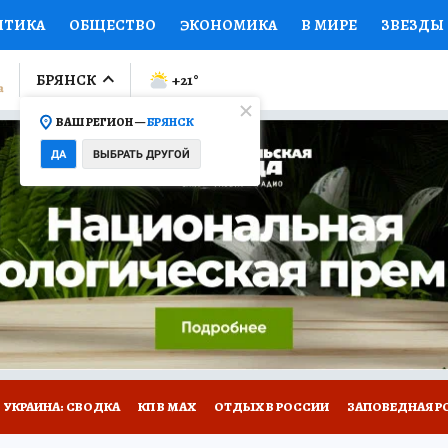
ИТИКА
ОБЩЕСТВО
ЭКОНОМИКА
В МИРЕ
ЗВЕЗДЫ
ЛУМНИСТЫ
ПРОИСШЕСТВИЯ
НАЦИОНАЛЬНЫЕ ПРОЕК
БРЯНСК
+21
°
ВАШ РЕГИОН —
БРЯНСК
Ы
ОТКРЫВАЕМ МИР
Я ЗНАЮ
СЕМЬЯ
ЖЕНСКИЕ СЕ
ДА
ВЫБРАТЬ ДРУГОЙ
ПРОМОКОДЫ
СЕРИАЛЫ
СПЕЦПРОЕКТЫ
ДЕФИЦИТ
ВИЗОР
КОЛЛЕКЦИИ
КОНКУРСЫ
РАБОТА У НАС
ГИ
НА САЙТЕ
УКРАИНА: СВОДКА
КП В МАХ
ОТДЫХ В РОССИИ
ЗАПОВЕДНАЯ Р