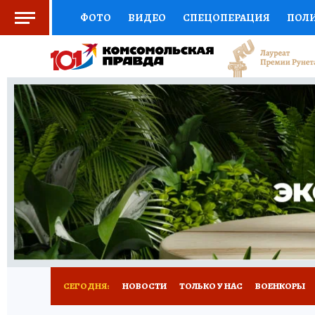
ФОТО
ВИДЕО
СПЕЦОПЕРАЦИЯ
ПОЛ
СОЦПОДДЕРЖКА
НАУКА
СПОРТ
КО
ВЫБОР ЭКСПЕРТОВ
ДОКТОР
ФИНАНС
КНИЖНАЯ ПОЛКА
ПРОГНОЗЫ НА СПОРТ
ПРЕСС-ЦЕНТР
НЕДВИЖИМОСТЬ
ТЕЛЕ
РАДИО КП
РЕКЛАМА
ТЕСТЫ
НОВОЕ 
СЕГОДНЯ:
НОВОСТИ
ТОЛЬКО У НАС
ВОЕНКОРЫ