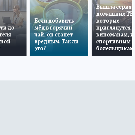
Вышла серия
домашних ТВ
Если добавить
которые
ти до
мёд в горячий
приглянутся 
теля
чай, он станет
киноманам, и
дной
вредным. Так ли
спортивным
и
это?
болельщикам