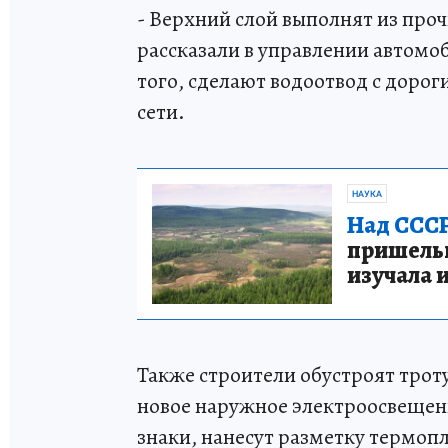
- Верхний слой выполнят из про
рассказали в управлении автомо
того, сделают водоотвод с дор
сети.
НАУКА
Над СССР
пришельце
изучала 
Также строители обустроят трот
новое наружное электроосвещен
знаки, нанесут разметку термо