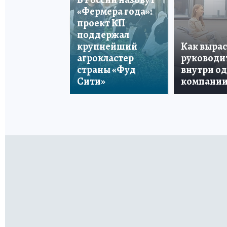
«Фермера года»:
проект КП
поддержал
крупнейший
Как вырас
агрокластер
руководи
страны «Фуд
внутри о
Сити»
компани