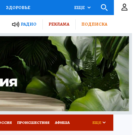
ЗДОРОВЬЕ
ЕЩЕ
ТЫ РОССИИ
РАДИО
РЕКЛАМА
ПОДПИСКА
КРЕТЫ
ПУТЕВОДИТЕЛЬ
 ЖЕЛЕЗА
ТУРИЗМ
Д ПОТРЕБИТЕЛЯ
ВСЕ О КП
ОССИЯ
ПРОИСШЕСТВИЯ
АФИША
ЕЩЕ