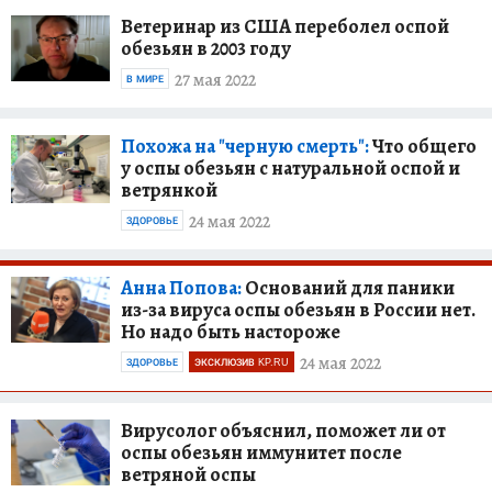
Ветеринар из США переболел оспой
обезьян в 2003 году
27 мая 2022
В МИРЕ
Похожа на "черную смерть":
Что общего
у оспы обезьян с натуральной оспой и
ветрянкой
24 мая 2022
ЗДОРОВЬЕ
Анна Попова:
Оснований для паники
из-за вируса оспы обезьян в России нет.
Но надо быть настороже
24 мая 2022
ЗДОРОВЬЕ
ЭКСКЛЮЗИВ KP.RU
Вирусолог объяснил, поможет ли от
оспы обезьян иммунитет после
ветряной оспы