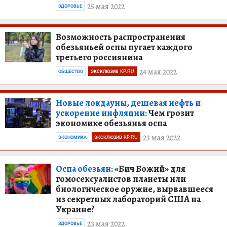
25 мая 2022
ЗДОРОВЬЕ
Возможность распространения
обезьяньей оспы пугает каждого
третьего россиянина
24 мая 2022
ОБЩЕСТВО
ЭКСКЛЮЗИВ KP.RU
Новые локдауны, дешевая нефть и
ускорение инфляции:
Чем грозит
экономике обезьянья оспа
23 мая 2022
ЭКОНОМИКА
ЭКСКЛЮЗИВ KP.RU
Оспа обезьян:
«Бич Божий» для
гомосексуалистов планеты или
биологическое оружие, вырвавшееся
из секретных лабораторий США на
Украине?
23 мая 2022
ЗДОРОВЬЕ