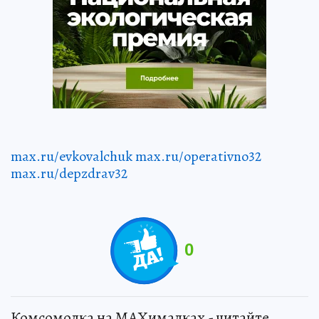
max.ru/evkovalchuk
max.ru/operativno32
max.ru/depzdrav32
0
Комсомолка на MAXималках - читайте