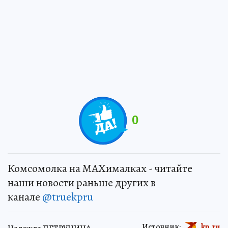
0
Комсомолка на MAXималках - читайте
наши новости раньше других в
канале
@truekpru
Источник:
kp.ru