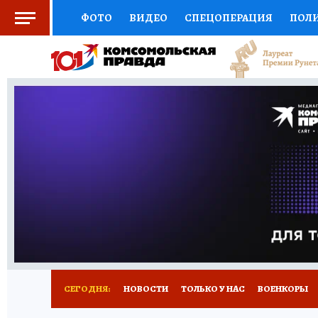
ФОТО
ВИДЕО
СПЕЦОПЕРАЦИЯ
ПОЛ
СОЦПОДДЕРЖКА
НАУКА
СПОРТ
КО
ВЫБОР ЭКСПЕРТОВ
ДОКТОР
ФИНАНС
КНИЖНАЯ ПОЛКА
ПРОГНОЗЫ НА СПОРТ
ПРЕСС-ЦЕНТР
НЕДВИЖИМОСТЬ
ТЕЛЕ
РАДИО КП
РЕКЛАМА
ТЕСТЫ
НОВОЕ 
СЕГОДНЯ:
НОВОСТИ
ТОЛЬКО У НАС
ВОЕНКОРЫ