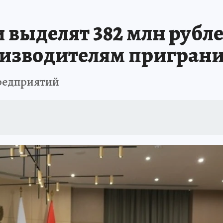
и выделят 382 млн рубл
оизводителям пригран
предприятий