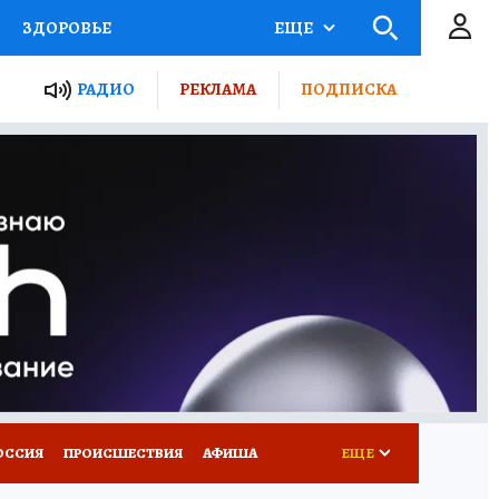
ЗДОРОВЬЕ
ЕЩЕ
ТЫ РОССИИ
РАДИО
РЕКЛАМА
ПОДПИСКА
КРЕТЫ
ПУТЕВОДИТЕЛЬ
 ЖЕЛЕЗА
ТУРИЗМ
Д ПОТРЕБИТЕЛЯ
ВСЕ О КП
ОССИЯ
ПРОИСШЕСТВИЯ
АФИША
ЕЩЕ