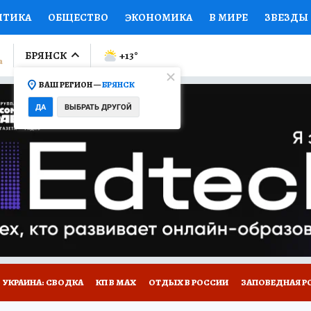
ИТИКА
ОБЩЕСТВО
ЭКОНОМИКА
В МИРЕ
ЗВЕЗДЫ
ЛУМНИСТЫ
ПРОИСШЕСТВИЯ
НАЦИОНАЛЬНЫЕ ПРОЕК
БРЯНСК
+13
°
ВАШ РЕГИОН —
БРЯНСК
Ы
ОТКРЫВАЕМ МИР
Я ЗНАЮ
СЕМЬЯ
ЖЕНСКИЕ СЕ
ДА
ВЫБРАТЬ ДРУГОЙ
ПРОМОКОДЫ
СЕРИАЛЫ
СПЕЦПРОЕКТЫ
ДЕФИЦИТ
ВИЗОР
КОЛЛЕКЦИИ
КОНКУРСЫ
РАБОТА У НАС
ГИ
НА САЙТЕ
УКРАИНА: СВОДКА
КП В МАХ
ОТДЫХ В РОССИИ
ЗАПОВЕДНАЯ Р