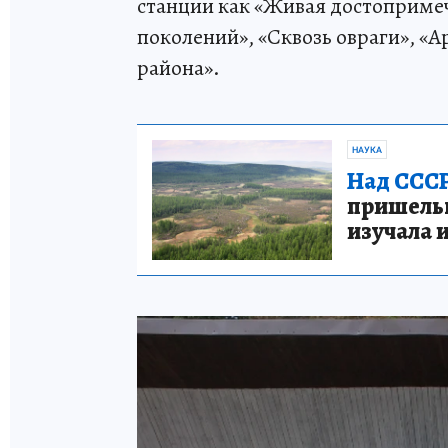
станции как «Живая достопримеч
поколений», «Сквозь овраги», «А
района».
НАУКА
Над СССР
пришельце
изучала 