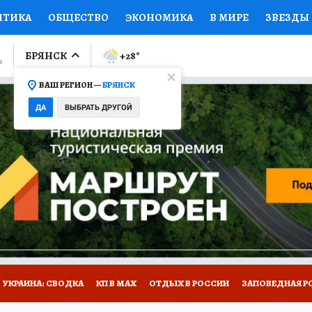
ИТИКА
ОБЩЕСТВО
ЭКОНОМИКА
В МИРЕ
ЗВЕЗДЫ
ЛУМНИСТЫ
ПРОИСШЕСТВИЯ
НАЦИОНАЛЬНЫЕ ПРОЕК
БРЯНСК
+28
°
ВАШ РЕГИОН —
БРЯНСК
Ы
ОТКРЫВАЕМ МИР
Я ЗНАЮ
СЕМЬЯ
ЖЕНСКИЕ СЕ
ДА
ВЫБРАТЬ ДРУГОЙ
ПРОМОКОДЫ
СЕРИАЛЫ
СПЕЦПРОЕКТЫ
ДЕФИЦИТ
ВИЗОР
КОЛЛЕКЦИИ
КОНКУРСЫ
РАБОТА У НАС
ГИ
НА САЙТЕ
УКРАИНА: СВОДКА
КП В МАХ
ОТДЫХ В РОССИИ
ЗАПОВЕДНАЯ Р