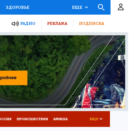
ЗДОРОВЬЕ
ЕЩЕ
ТЫ РОССИИ
РАДИО
РЕКЛАМА
ПОДПИСКА
КРЕТЫ
ПУТЕВОДИТЕЛЬ
 ЖЕЛЕЗА
ТУРИЗМ
Д ПОТРЕБИТЕЛЯ
ВСЕ О КП
ОССИЯ
ПРОИСШЕСТВИЯ
АФИША
ЕЩЕ