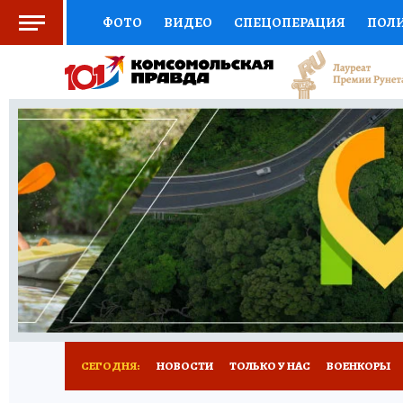
ФОТО
ВИДЕО
СПЕЦОПЕРАЦИЯ
ПОЛ
СОЦПОДДЕРЖКА
НАУКА
СПОРТ
КО
ВЫБОР ЭКСПЕРТОВ
ДОКТОР
ФИНАНС
КНИЖНАЯ ПОЛКА
ПРОГНОЗЫ НА СПОРТ
ПРЕСС-ЦЕНТР
НЕДВИЖИМОСТЬ
ТЕЛЕ
РАДИО КП
РЕКЛАМА
ТЕСТЫ
НОВОЕ 
СЕГОДНЯ:
НОВОСТИ
ТОЛЬКО У НАС
ВОЕНКОРЫ