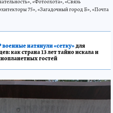
ательность», «Фотоохота», «Связь
рхитекторы 75», «Загадочный город Б», «Почта
 военные натянули «сетку»
для
в: как страна 13 лет тайно искала и
инопланетных гостей