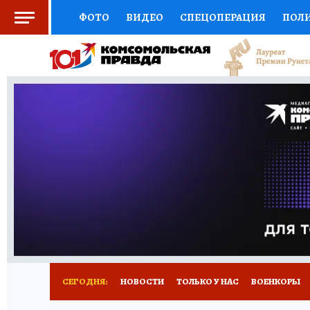
ФОТО
ВИДЕО
СПЕЦОПЕРАЦИЯ
ПОЛ
СОЦПОДДЕРЖКА
НАУКА
СПОРТ
КО
ВЫБОР ЭКСПЕРТОВ
ДОКТОР
ФИНАНС
КНИЖНАЯ ПОЛКА
ПРОГНОЗЫ НА СПОРТ
ПРЕСС-ЦЕНТР
НЕДВИЖИМОСТЬ
ТЕЛЕ
РАДИО КП
РЕКЛАМА
ТЕСТЫ
НОВОЕ 
СЕГОДНЯ:
НОВОСТИ
ТОЛЬКО У НАС
ВОЕНКОРЫ