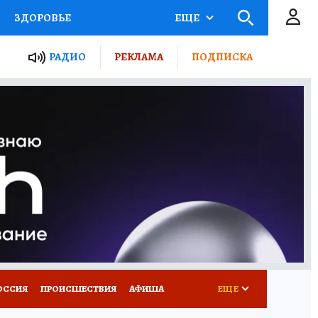
ЗДОРОВЬЕ
ЕЩЕ
ТЫ РОССИИ
РАДИО
РЕКЛАМА
ПОДПИСКА
КРЕТЫ
ПУТЕВОДИТЕЛЬ
 ЖЕЛЕЗА
ТУРИЗМ
Д ПОТРЕБИТЕЛЯ
ВСЕ О КП
ОССИЯ
ПРОИСШЕСТВИЯ
АФИША
ЕЩЕ