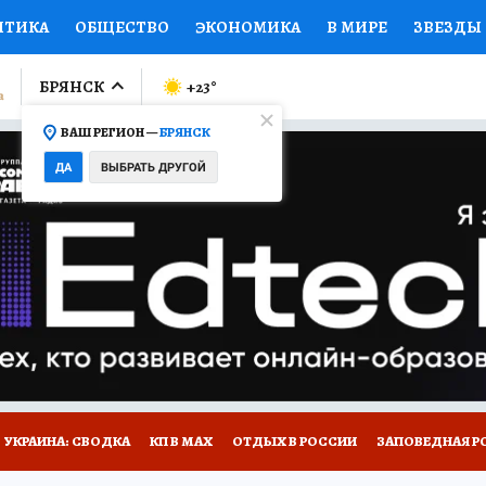
ИТИКА
ОБЩЕСТВО
ЭКОНОМИКА
В МИРЕ
ЗВЕЗДЫ
ЛУМНИСТЫ
ПРОИСШЕСТВИЯ
НАЦИОНАЛЬНЫЕ ПРОЕК
БРЯНСК
+23
°
ВАШ РЕГИОН —
БРЯНСК
Ы
ОТКРЫВАЕМ МИР
Я ЗНАЮ
СЕМЬЯ
ЖЕНСКИЕ СЕ
ДА
ВЫБРАТЬ ДРУГОЙ
ПРОМОКОДЫ
СЕРИАЛЫ
СПЕЦПРОЕКТЫ
ДЕФИЦИТ
ВИЗОР
КОЛЛЕКЦИИ
КОНКУРСЫ
РАБОТА У НАС
ГИ
НА САЙТЕ
УКРАИНА: СВОДКА
КП В МАХ
ОТДЫХ В РОССИИ
ЗАПОВЕДНАЯ Р