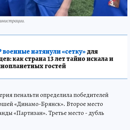
министрации.
 военные натянули «сетку»
для
в: как страна 13 лет тайно искала и
инопланетных гостей
серия пенальти определила победителей
ошей «Динамо-Брянск». Второе место
нды «Партизан». Третье место - дубль