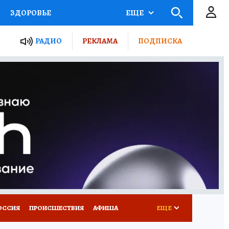
ЗДОРОВЬЕ
ЕЩЕ
ТЫ РОССИИ
РАДИО
РЕКЛАМА
ПОДПИСКА
КРЕТЫ
ПУТЕВОДИТЕЛЬ
 ЖЕЛЕЗА
ТУРИЗМ
Д ПОТРЕБИТЕЛЯ
ВСЕ О КП
ОССИЯ
ПРОИСШЕСТВИЯ
АФИША
ЕЩЕ