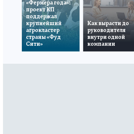
«Фермера года»:
проект КП
поддержал
крупнейший
Как вырасти до
агрокластер
руководителя
страны «Фуд
внутри одной
Сити»
компании