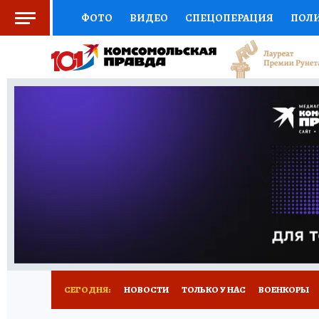
ФОТО
ВИДЕО
СПЕЦОПЕРАЦИЯ
ПОЛ
СОЦПОДДЕРЖКА
НАУКА
СПОРТ
КО
ВЫБОР ЭКСПЕРТОВ
ДОКТОР
ФИНАНС
КНИЖНАЯ ПОЛКА
ПРОГНОЗЫ НА СПОРТ
ПРЕСС-ЦЕНТР
НЕДВИЖИМОСТЬ
ТЕЛЕ
РАДИО КП
РЕКЛАМА
ТЕСТЫ
НОВОЕ 
СЕГОДНЯ:
НОВОСТИ
ТОЛЬКО У НАС
ВОЕНКОРЫ