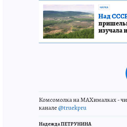
НАУКА
Над СССР
пришельце
изучала 
Комсомолка на MAXималках - чи
канале
@truekpru
Надежда ПЕТРУНИНА