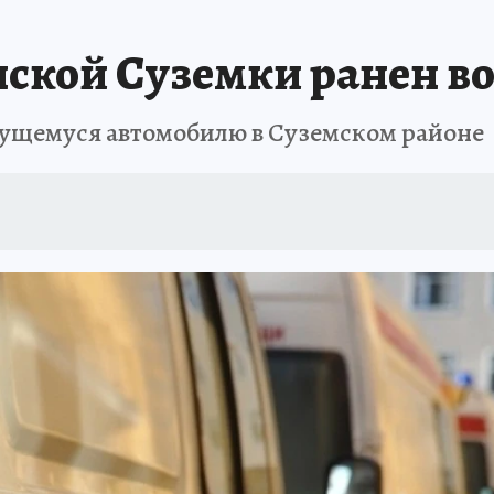
нской Суземки ранен в
жущемуся автомобилю в Суземском районе