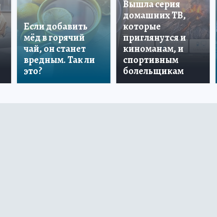
Вышла серия
домашних ТВ,
Если добавить
которые
мёд в горячий
приглянутся и
чай, он станет
киноманам, и
вредным. Так ли
спортивным
это?
болельщикам