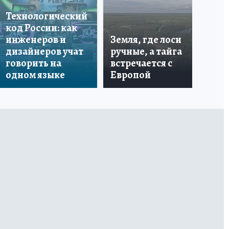
бо
Технологический
со
код России: как
ан
инженеров и
Земля, где лоси
по
дизайнеров учат
ручные, а тайга
ин
говорить на
встречается с
пе
одном языке
Европой
ма