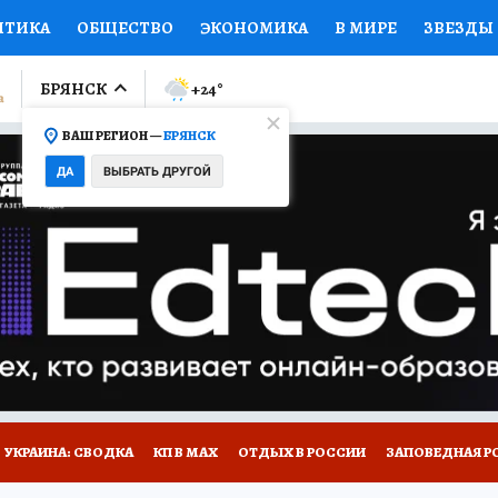
ИТИКА
ОБЩЕСТВО
ЭКОНОМИКА
В МИРЕ
ЗВЕЗДЫ
ЛУМНИСТЫ
ПРОИСШЕСТВИЯ
НАЦИОНАЛЬНЫЕ ПРОЕК
БРЯНСК
+24
°
ВАШ РЕГИОН —
БРЯНСК
Ы
ОТКРЫВАЕМ МИР
Я ЗНАЮ
СЕМЬЯ
ЖЕНСКИЕ СЕ
ДА
ВЫБРАТЬ ДРУГОЙ
ПРОМОКОДЫ
СЕРИАЛЫ
СПЕЦПРОЕКТЫ
ДЕФИЦИТ
ВИЗОР
КОЛЛЕКЦИИ
КОНКУРСЫ
РАБОТА У НАС
ГИ
НА САЙТЕ
УКРАИНА: СВОДКА
КП В МАХ
ОТДЫХ В РОССИИ
ЗАПОВЕДНАЯ Р