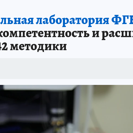
ельная лаборатория 
компетентность и расш
42 методики