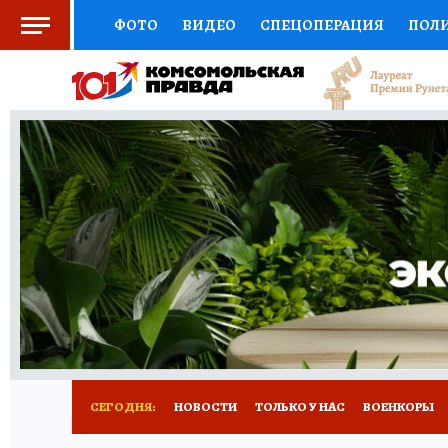
ФОТО
ВИДЕО
СПЕЦОПЕРАЦИЯ
ПОЛ
СОЦПОДДЕРЖКА
НАУКА
СПОРТ
КО
ВЫБОР ЭКСПЕРТОВ
ДОКТОР
ФИНАНС
КНИЖНАЯ ПОЛКА
ПРОГНОЗЫ НА СПОРТ
ПРЕСС-ЦЕНТР
НЕДВИЖИМОСТЬ
ТЕЛЕ
РАДИО КП
РЕКЛАМА
ТЕСТЫ
НОВОЕ 
СЕГОДНЯ:
НОВОСТИ
ТОЛЬКО У НАС
ВОЕНКОРЫ