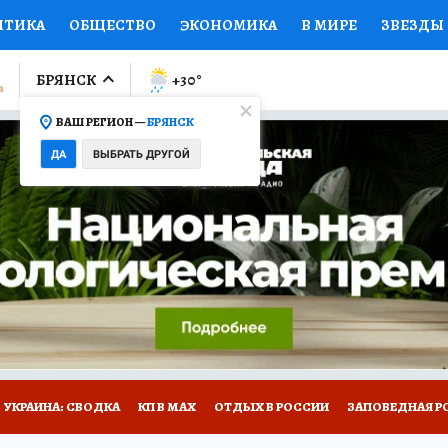
ИТИКА
ОБЩЕСТВО
ЭКОНОМИКА
В МИРЕ
ЗВЕЗДЫ
ЛУМНИСТЫ
ПРОИСШЕСТВИЯ
НАЦИОНАЛЬНЫЕ ПРОЕК
БРЯНСК
+30
°
ВАШ РЕГИОН —
БРЯНСК
Ы
ОТКРЫВАЕМ МИР
Я ЗНАЮ
СЕМЬЯ
ЖЕНСКИЕ СЕ
ДА
ВЫБРАТЬ ДРУГОЙ
ПРОМОКОДЫ
СЕРИАЛЫ
СПЕЦПРОЕКТЫ
ДЕФИЦИТ
ВИЗОР
КОЛЛЕКЦИИ
КОНКУРСЫ
РАБОТА У НАС
ГИ
НА САЙТЕ
УКРАИНА: СВОДКА
КП В МАХ
ОТДЫХ В РОССИИ
ЗАПОВЕДНАЯ Р