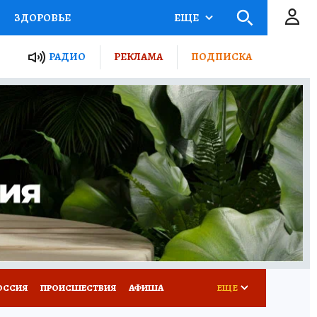
ЗДОРОВЬЕ
ЕЩЕ
ТЫ РОССИИ
РАДИО
РЕКЛАМА
ПОДПИСКА
КРЕТЫ
ПУТЕВОДИТЕЛЬ
 ЖЕЛЕЗА
ТУРИЗМ
Д ПОТРЕБИТЕЛЯ
ВСЕ О КП
ОССИЯ
ПРОИСШЕСТВИЯ
АФИША
ЕЩЕ